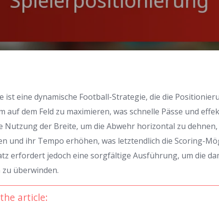
 ist eine dynamische Football-Strategie, die die Positionier
 auf dem Feld zu maximieren, was schnelle Pässe und effe
die Nutzung der Breite, um die Abwehr horizontal zu dehne
n und ihr Tempo erhöhen, was letztendlich die Scoring-Mögl
atz erfordert jedoch eine sorgfältige Ausführung, um die d
 zu überwinden.
the article: