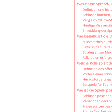
Was ist die Spread-O
Definition und his
Schlüsselkriterien,
Vergleich mit Pro-S
Häufige Missverstä
Entwicklung der S
Wie beeinflusst die B
Missmatches durch
Einfluss der Breite
Strategien zur Max
Fallstudien erfolgr
Welche Rolle spielt 
Definition des of
Vorteile einer schn
Herausforderungen
Beispiele für Team
Wie ist die Spielerpo
Schlüsselpositione
Variationen der Fo
Anpassungen basi
Spielerfähigkeiten