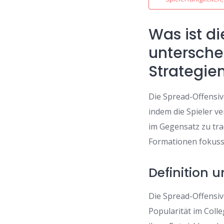
Was ist d
untersche
Strategie
Die Spread-Offensive
indem die Spieler v
im Gegensatz zu trad
Formationen fokussi
Definition 
Die Spread-Offensiv
Popularität im Coll