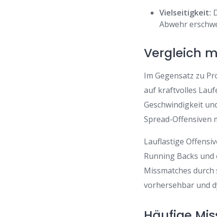
Vielseitigkeit:
D
Abwehr erschwe
Vergleich m
Im Gegensatz zu Pro
auf kraftvolles Lau
Geschwindigkeit und
Spread-Offensiven m
Lauflastige Offensiv
Running Backs und e
Missmatches durch s
vorhersehbar und d
Häufige Mis