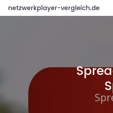
Skip
netzwerkplayer-vergleich.de
to
content
Sprea
S