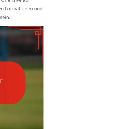
 Offensive auf
euen Formationen und
sein.