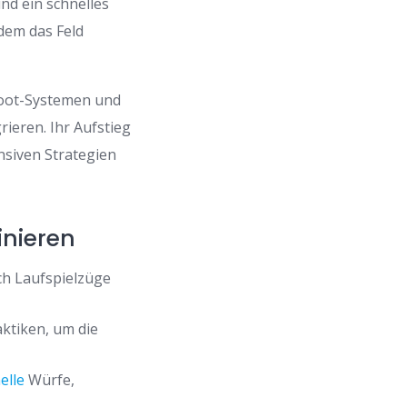
nd ein schnelles
ndem das Feld
hoot-Systemen und
ieren. Ihr Aufstieg
nsiven Strategien
inieren
uch Laufspielzüge
ktiken, um die
elle
Würfe,